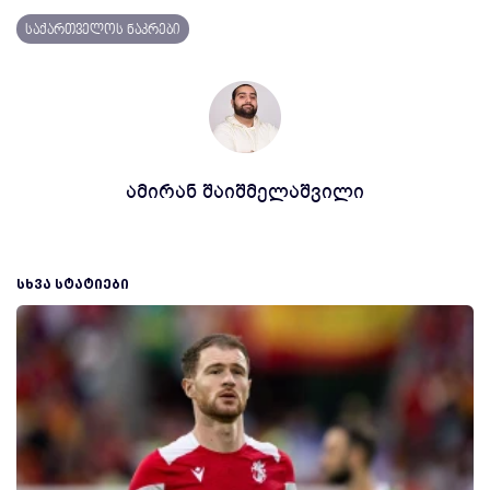
საქართველოს ნაკრები
ამირან შაიშმელაშვილი
ᲡᲮᲕᲐ ᲡᲢᲐᲢᲘᲔᲑᲘ